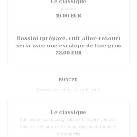
Le classique
préparé
19,00 EUR
Rossini (préparé, cuit aller-retour)
servi avec une escalope de foie gras
22,00 EUR
BURGER
Servis avec frites et salade verte
Le classique
Bun, bœuf haché 125g, sauce fromagère cheddar,
tomates, ketchup, cornichons aigre doux, roquette,
oignons frits