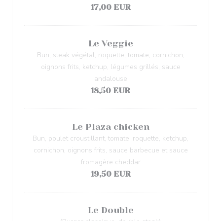
17,00 EUR
Le Veggie
Bun, steak végétal, roquette, tomate, cornichon,
oignons frits, ketchup, légumes grillés, sauce
andalouse
18,50 EUR
Le Plaza chicken
Bun, poulet croustillant, tomate, roquette, ketchup,
cornichon, oignons frits, sauce barbecue et sauce
fromagère cheddar
19,50 EUR
Le Double