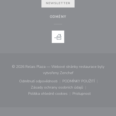
NEWSLETTER
ODMĚNY
© 2026 Relais Plaza — Webové stránky restaurace byly
((otevře se v novém okně))
vytvořeny
Zenchef
Odmítnutí odpovědnosti
PODMÍNKY POUŽITÍ
((otevře se v novém okně))
((otevře se v novém o
Zásady ochrany osobních údajů
((otevře se v novém okně))
Politika ohledně cookies
Pristupnost
((otevře se v novém okně))
((otevře se v novém o