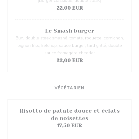
(Burger classique, double steak)
22,00 EUR
Le Smash burger
Bun, double steak smashé, tomate, roquette, cornichon,
oignon frits, ketchup, sauce burger, lard grillé, double
sauce fromagère cheddar
22,00 EUR
VÉGÉTARIEN
Risotto de patate douce et éclats
de noisettes
17,50 EUR