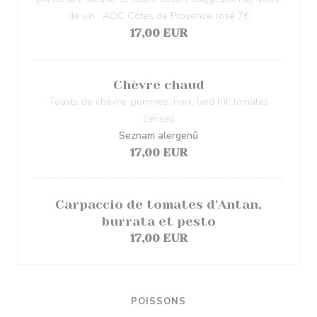
de vin : AOC Côtes de Provence rosé 7€
17,00 EUR
Chèvre chaud
Toasts de chèvre, pommes, noix, lard frit, tomates
cerises
Seznam alergenů
17,00 EUR
Carpaccio de tomates d'Antan,
burrata et pesto
17,00 EUR
POISSONS