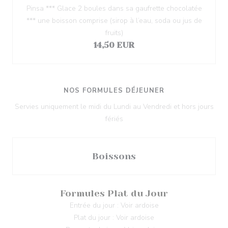
Pinsa *** Glace 2 boules dans sa gaufrette chocolatée
*** une boisson comprise (sirop à l’eau, soda ou jus de
fruits)
14,50 EUR
NOS FORMULES DÉJEUNER
Servies uniquement le midi du Lundi au Vendredi et hors jours
fériés
Boissons
Formules Plat du Jour
Entrée du jour : Voir ardoise
Plat du jour : Voir ardoise