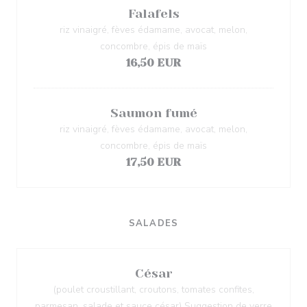
Falafels
riz vinaigré, fèves édamame, avocat, melon,
concombre, épis de maïs
16,50 EUR
Saumon fumé
riz vinaigré, fèves édamame, avocat, melon,
concombre, épis de maïs
17,50 EUR
SALADES
César
(poulet croustillant, croutons, tomates confites,
parmesan, salade et sauce césar) Suggestion de verre