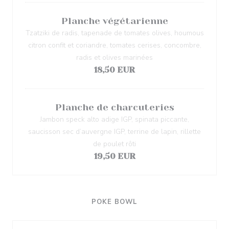
Planche végétarienne
Tzatziki de radis, tapenade de tomates olives, houmous
citron confit et coriandre, tomates cerises, concombre,
radis et olives marinées
18,50 EUR
Planche de charcuteries
Jambon speck alto adige IGP, spinata piccante,
saucisson sec d’auvergne IGP, terrine de lapin, rillette
de poulet rôti
19,50 EUR
POKE BOWL