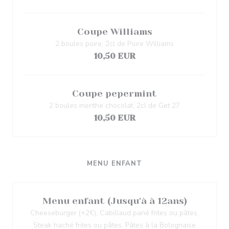
Coupe Williams
2 boules poire, 2cl de Poire Williams
10,50 EUR
Coupe pepermint
2 boules menthe chocolat, 2cl de Get 27
10,50 EUR
MENU ENFANT
Menu enfant (Jusqu'à à 12ans)
Cheeseburger (+2€), Cabillaud pané frites ou pâtes,
Steak haché frites ou pâtes, Pâtes à la Bolognaise