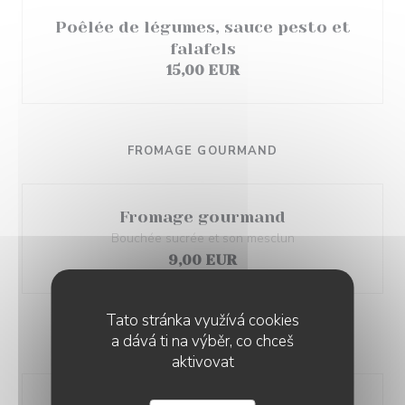
Poêlée de légumes, sauce pesto et
falafels
15,00 EUR
FROMAGE GOURMAND
Fromage gourmand
Bouchée sucrée et son mesclun
9,00 EUR
Tato stránka využívá cookies
a dává ti na výběr, co chceš
DESSERTS
aktivovat