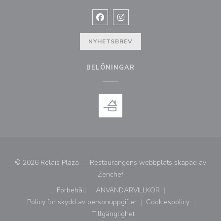
Facebook ((öppnas i ett nytt fönste
Instagram ((öppnas i ett nytt 
NYHETSBREV
BELÖNINGAR
© 2026 Relais Plaza — Restaurangens webbplats skapad av
((öppnas i ett nytt fönster))
Zenchef
Förbehåll
ANVÄNDARVILLKOR
((öppnas i ett nytt fönster))
((öppnas i ett nytt fönster))
Policy för skydd av personuppgifter
Cookiespolicy
((öppnas i ett nytt fönster))
((öppnas i ett ny
Tillgänglighet
((öppnas i ett nytt fönster))