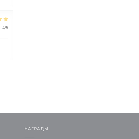
:
4
/5
М
НАГРАДЫ