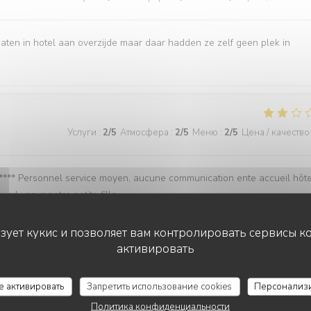
aten in hotel aan overzijde maar daar hadden ze zelf geen plek in
Услуги
:
2
/5
Атмосфера
:
2
/5
Меню
:
2
/5
Цена / качество
l **** Personnel service moyen, aucune communication ente accueil hôte
rdv pour notre petite fille
ьзует кукис и позволяет вам контролировать сервисы к
активировать
Услуги
:
5
/5
Атмосфера
:
4
/5
Меню
:
4
/5
Цена / качество
се активировать
Запретить использование cookies
Персонализ
Политика конфиденциальности