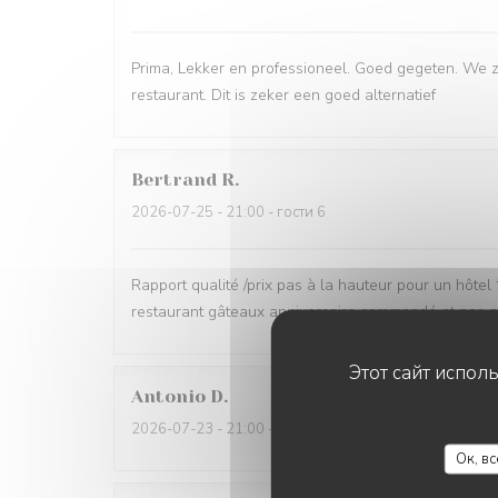
Prima, Lekker en professioneel. Goed gegeten. We z
restaurant. Dit is zeker een goed alternatief
Bertrand
R
2026-07-25
- 21:00 - гости 6
Rapport qualité /prix pas à la hauteur pour un hôte
restaurant gâteaux anniversaire commandé et pas au 
Этот сайт испол
Antonio
D
2026-07-23
- 21:00 - гости 2
Ок, в