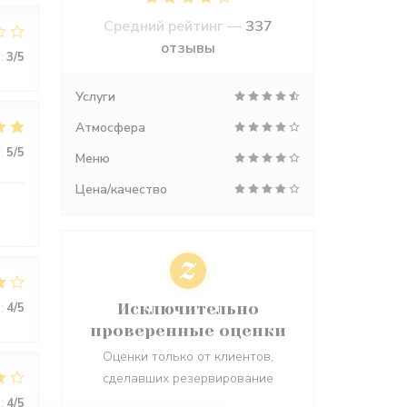
Средний рейтинг —
337
отзывы
:
3
/5
Услуги
Атмосфера
:
5
/5
Меню
Цена/качество
:
4
/5
Исключительно
проверенные оценки
Оценки только от клиентов,
сделавших резервирование
:
4
/5