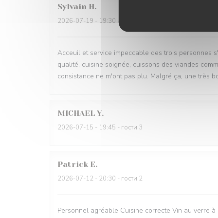
Sylvain
H
2026-07-19
- 19:30 - гости 2
Acceuil et service impeccable des trois personnes s'
qualité, cuisine soignée, cuissons des viandes comma
consistance ne m'ont pas plu. Malgré ça, une très b
MICHAEL
Y
2026-07-15
- 19:45 - гости 3
Patrick
E
2026-07-12
- 20:30 - гости 2
Personnel agréable Cuisine correcte Vin au verre à p