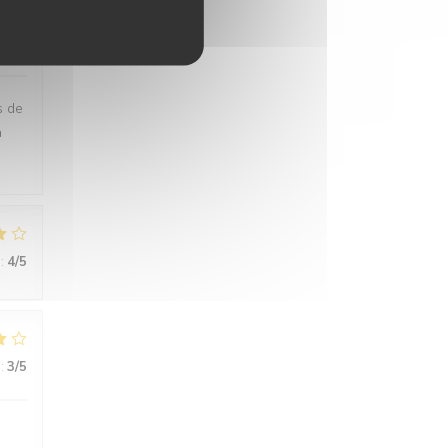
:
4
/5
s de
a
:
4
/5
:
3
/5