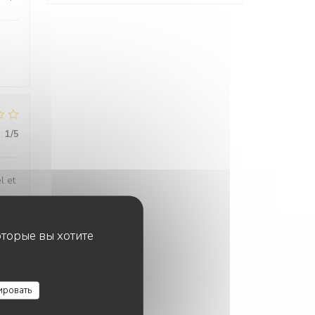
:
1
/5
l et
оторые вы хотите
:
4
/5
ировать