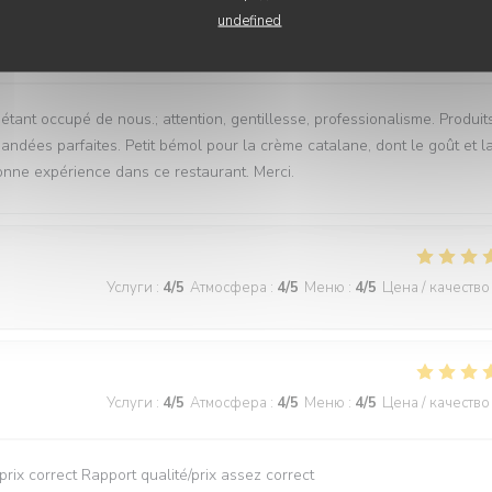
undefined
Услуги
:
5
/5
Атмосфера
:
3
/5
Меню
:
5
/5
Цена / качество
étant occupé de nous.; attention, gentillesse, professionalisme. Produit
ndées parfaites. Petit bémol pour la crème catalane, dont le goût et l
onne expérience dans ce restaurant. Merci.
Услуги
:
4
/5
Атмосфера
:
4
/5
Меню
:
4
/5
Цена / качество
Услуги
:
4
/5
Атмосфера
:
4
/5
Меню
:
4
/5
Цена / качество
rix correct Rapport qualité/prix assez correct