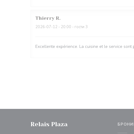
Thierry
R
2026-07-12
- 20:00 - гости 3
Excellente expérience. La cuisine et le service sont p
Relais Plaza
БРОНИ