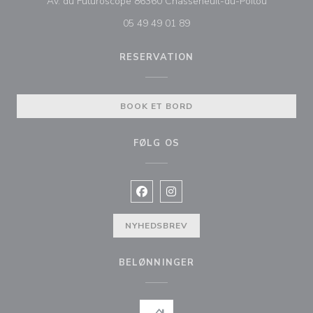
((åbner i e
Av. du Futuroscope 86360 Chasseneuil-du-Poitou
05 49 49 01 89
RESERVATION
BOOK ET BORD
FØLG OS
Facebook ((åbner i et nyt vindue))
Instagram ((åbner i et nyt vin
NYHEDSBREV
BELØNNINGER