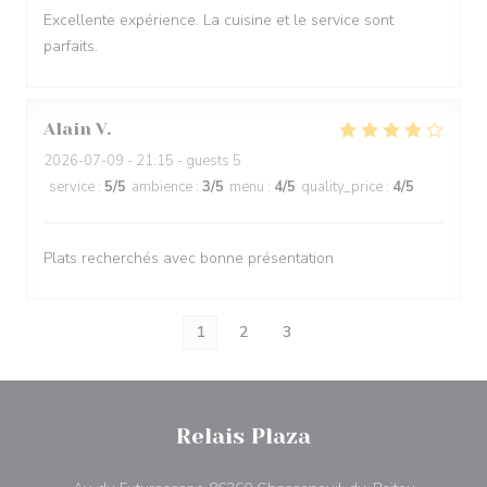
Excellente expérience. La cuisine et le service sont
parfaits.
Alain
V
2026-07-09
- 21:15 - guests 5
service
:
5
/5
ambience
:
3
/5
menu
:
4
/5
quality_price
:
4
/5
Plats recherchés avec bonne présentation
1
2
3
Relais Plaza