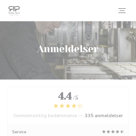
CCookie-styringspanel
Anmeldelser
4.4
/5
Gennemsnitlig bedømmelse —
335 anmeldelser
Service