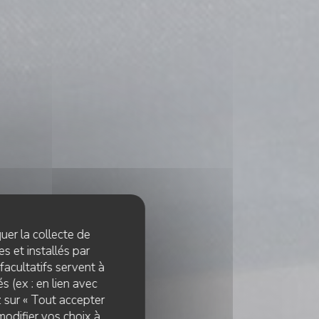
quer la collecte de
s et installés par
facultatifs servent à
s (ex : en lien avec
z sur « Tout accepter
modifier vos choix à